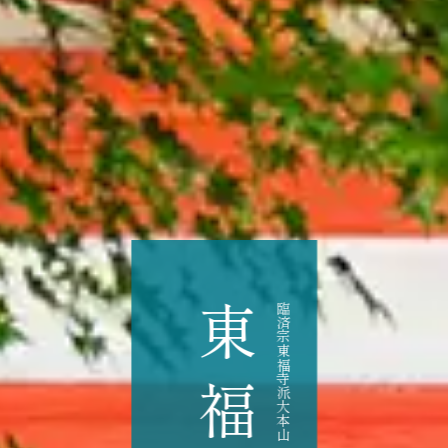
東福寺
臨済宗東福寺派大本山