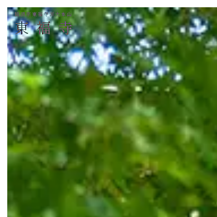
臨済宗東福寺派大本山
東福寺